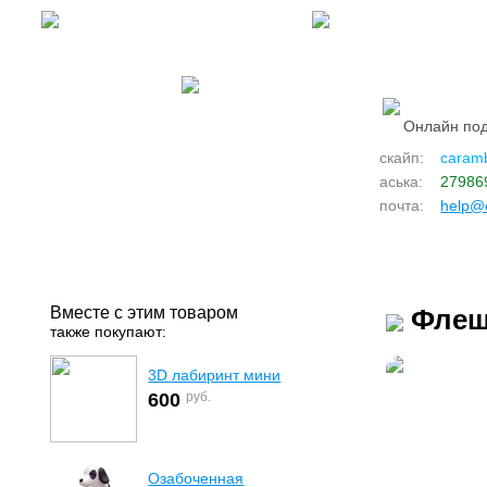
Задать вопрос
8 (911) 509-00-70
Онлайн под
скайп:
caram
аська:
27986
почта:
help@
Вместе с этим товаром
Флеш
также покупают:
3D лабиринт мини
руб.
600
Озабоченная