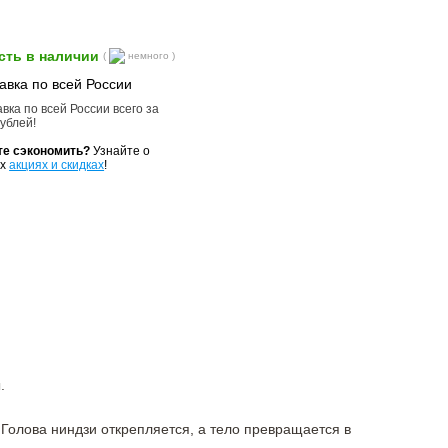
сть в наличии
(
немного )
авка по всей России
вка по всей России всего за
ублей!
те сэкономить?
Узнайте о
их
акциях и скидках
!
.
 Голова ниндзи открепляется, а тело превращается в