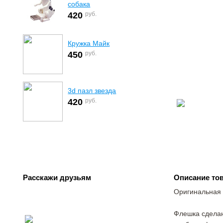
собака
руб.
420
Кружка Майк
руб.
450
3d пазл звезда
руб.
420
Расскажи друзьям
Описание то
Оригинальная 
Помогаем детям!
Флешка сделан