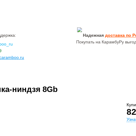
держка:
Надежная
доставка по 
Покупать на КарамбуРу выгод
boo_ru
9
caramboo.ru
ка-ниндзя 8Gb
Купи
8
Узна